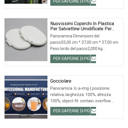
PER SAPERNE DI PIÙ
qualità Imballaggio e consegna
Imballaggio personalizzato in base alle
esigenze del cliente. Se in plastica
Nuovissimi Coperchi In Plastica
Per Salviettine Umidificate Per
Bambini
Panoramica Dimensioni del
pacco55,00 cm * 37,00 cm * 37,00 cm
Peso lordo del pacco2,000 kg
Nuovissimi coperchi in plastica per
PER SAPERNE DI PIÙ
salviettine umidificate per bambini 1.
Potremmo ricevere campioni dalla
vostra fabbrica? Descrizione del
prodotto Altri prodotti
Gocciolare
Panoramica .lc-a-img { posizione:
relativa; larghezza: 100%; altezza:
100%; object-fit: contain; overflow:
hidden;}.lc-a-img .img-content {
PER SAPERNE DI PIÙ
posizione: assoluta; in alto: 0; a sinistra:
0; larghezza: 100%; altezza: 100%;