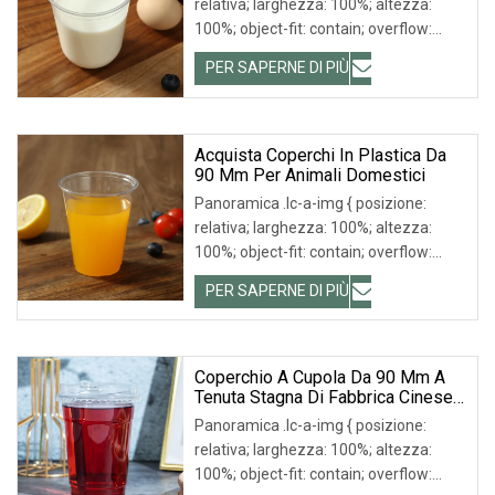
relativa; larghezza: 100%; altezza:
100%; object-fit: contain; overflow:
hidden;}.lc-a-img .img-content {
PER SAPERNE DI PIÙ
posizione: assoluta; in alto: 0; a sinistra:
0; larghezza: 100%; altezza: 100%;
Acquista Coperchi In Plastica Da
90 Mm Per Animali Domestici
Panoramica .lc-a-img { posizione:
relativa; larghezza: 100%; altezza:
100%; object-fit: contain; overflow:
hidden;}.lc-a-img .img-content {
PER SAPERNE DI PIÙ
posizione: assoluta; in alto: 0; a sinistra:
0; larghezza: 100%; altezza: 100%;
Coperchio A Cupola Da 90 Mm A
Tenuta Stagna Di Fabbrica Cinese
Utilizzato Per Bicchieri Di Plastica
Panoramica .lc-a-img { posizione:
Per Imballaggio Di Bevande
relativa; larghezza: 100%; altezza:
100%; object-fit: contain; overflow: