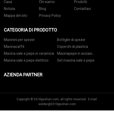
Casa
Chi siamo
Prodotti
Notizia
Blog
Contattaci
Mappa del sito
Privacy Policy
CATEGORIA DI PRODOTTO
Macinini per spezie
Bottiglie di spezie
Macinacaffè
Coperchi di plastica
Macina sale e pepe in ceramica
Macinapepe in acciaio
inossidabile
Macina sale e pepe elettrico
Set macina sale e pepe
AZIENDA PARTNER
Copyright © 0318geshan.com, all rights reserved. E-mail:
welder@0318geshan.com