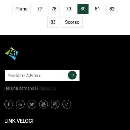
Primo
77
78
79
80
81
82
83
Scorso
Hai una domanda?
Clicca qui
LINK VELOCI