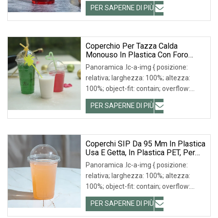
hidden;}.lc-a-img .img-content {
PER SAPERNE DI PIÙ
posizione: assoluta; in alto: 0; a sinistra:
0; larghezza: 100%; altezza: 100%;
Coperchio Per Tazza Calda
Monouso In Plastica Con Foro
Largo 85 Mm E Peso 3G
Panoramica .lc-a-img { posizione:
relativa; larghezza: 100%; altezza:
100%; object-fit: contain; overflow:
hidden;}.lc-a-img .img-content {
PER SAPERNE DI PIÙ
posizione: assoluta; in alto: 0; a sinistra:
0; larghezza: 100%; altezza: 100%;
Coperchi SIP Da 95 Mm In Plastica
Usa E Getta, In Plastica PET, Per
Tazze Da Bubble Tea
Panoramica .lc-a-img { posizione:
relativa; larghezza: 100%; altezza:
100%; object-fit: contain; overflow:
hidden;}.lc-a-img .img-content {
PER SAPERNE DI PIÙ
posizione: assoluta; in alto: 0; a sinistra: