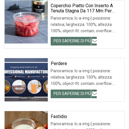
Coperchio Piatto Con Inserto A
Tenuta Stagna Da 117 Mm Per
Contenitore Per Alimenti In
Panoramica .lc-a-img { posizione:
Plastica
relativa; larghezza: 100%; altezza:
100%; object-fit: contain; overflow:
hidden;}.lc-a-img .img-content {
PER SAPERNE DI PIÙ
posizione: assoluta; in alto: 0; a sinistra:
0; larghezza: 100%; altezza: 100%;
Perdere
Panoramica .lc-a-img { posizione:
relativa; larghezza: 100%; altezza:
100%; object-fit: contain; overflow:
hidden;}.lc-a-img .img-content {
PER SAPERNE DI PIÙ
posizione: assoluta; in alto: 0; a sinistra:
0; larghezza: 100%; altezza: 100%;
Fastidio
Panoramica .lc-a-img { posizione: