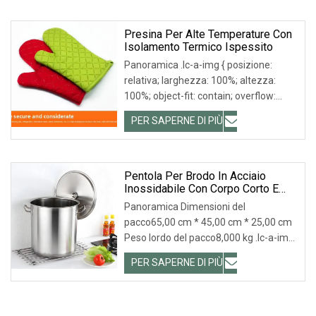
0; larghezza: 100%; altezza: 100%;
Presina Per Alte Temperature Con
Isolamento Termico Ispessito
Panoramica .lc-a-img { posizione:
relativa; larghezza: 100%; altezza:
100%; object-fit: contain; overflow:
hidden;}.lc-a-img .img-content {
PER SAPERNE DI PIÙ
posizione: assoluta; in alto: 0; a sinistra:
0; larghezza: 100%; altezza: 100%;
Pentola Per Brodo In Acciaio
Inossidabile Con Corpo Corto E
Fondo Composto
Panoramica Dimensioni del
pacco65,00 cm * 45,00 cm * 25,00 cm
Peso lordo del pacco8,000 kg .lc-a-img
{ posizione: relativa; larghezza: 100%;
PER SAPERNE DI PIÙ
altezza: 100%; adattamento oggetto:
contiene; overflow: nascosto;}.lc-a-img
.img-content {