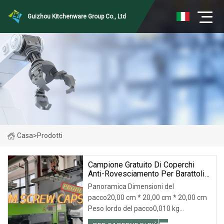
Guizhou Kitchenware Group Co., Ltd
Casa
>
Prodotti
Campione Gratuito Di Coperchi
Anti-Rovesciamento Per Barattoli
In Plastica PP Con Tappo A Vite
Panoramica Dimensioni del
53/400
pacco20,00 cm * 20,00 cm * 20,00 cm
Peso lordo del pacco0,010 kg
Descrizione del prodotto Controllo