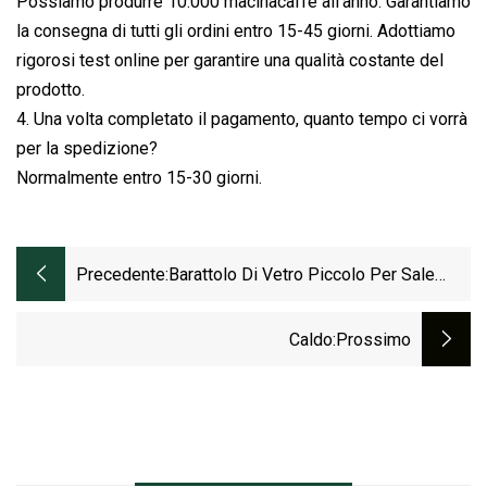
Possiamo produrre 10.000 macinacaffè all'anno. Garantiamo
la consegna di tutti gli ordini entro 15-45 giorni. Adottiamo
rigorosi test online per garantire una qualità costante del
prodotto.
4. Una volta completato il pagamento, quanto tempo ci vorrà
per la spedizione?
Normalmente entro 15-30 giorni.
Precedente:
Barattolo Di Vetro Piccolo Per Sale
Marino In Polvere, Contenitore Per
Spezie, Pepe, Bottiglie Di Condimento
Caldo
:Prossimo
Vuote Da 8 Once, Shaker Da 200 Ml