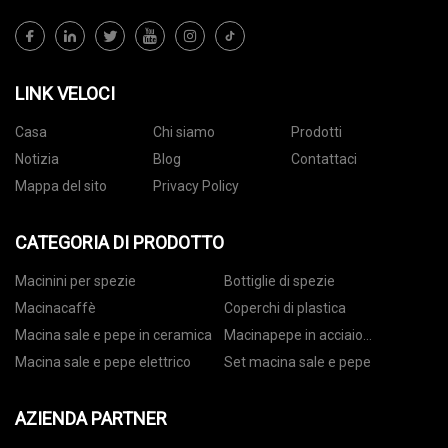
LINK VELOCI
Casa
Chi siamo
Prodotti
Notizia
Blog
Contattaci
Mappa del sito
Privacy Policy
CATEGORIA DI PRODOTTO
Macinini per spezie
Bottiglie di spezie
Macinacaffè
Coperchi di plastica
Macina sale e pepe in ceramica
Macinapepe in acciaio
inossidabile
Macina sale e pepe elettrico
Set macina sale e pepe
AZIENDA PARTNER