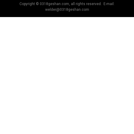
Copyright © 0318geshan.com, all rights reserved. E-mail:
welder@0318geshan.com