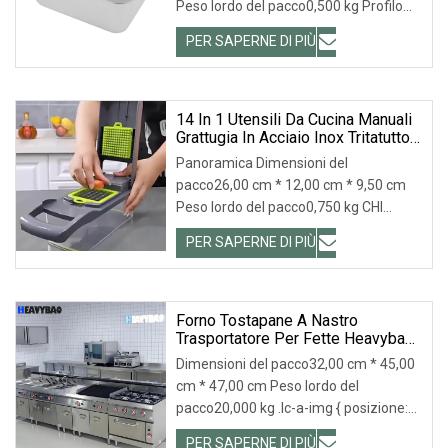
Peso lordo del pacco0,500 kg Profilo
aziendale Spedizione
PER SAPERNE DI PIÙ
14 In 1 Utensili Da Cucina Manuali
Grattugia In Acciaio Inox Tritatutto
Per Frutta E Verdura
Panoramica Dimensioni del
pacco26,00 cm * 12,00 cm * 9,50 cm
Peso lordo del pacco0,750 kg CHI
SIAMO SKYLARK NETWORK CO.,
PER SAPERNE DI PIÙ
Forno Tostapane A Nastro
Trasportatore Per Fette Heavybao
Commercial Electric A 7 Velocità In
Dimensioni del pacco32,00 cm * 45,00
Acciaio Inossidabile
cm * 47,00 cm Peso lordo del
pacco20,000 kg .lc-a-img { posizione:
relativa; larghe
PER SAPERNE DI PIÙ