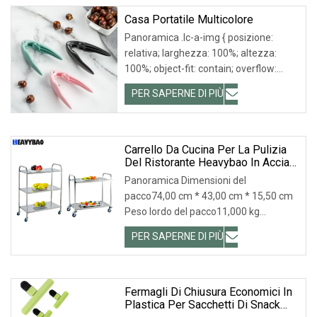
Casa Portatile Multicolore
Panoramica .lc-a-img { posizione:
relativa; larghezza: 100%; altezza:
100%; object-fit: contain; overflow:
hidden;}.lc-a
PER SAPERNE DI PIÙ
Carrello Da Cucina Per La Pulizia
Del Ristorante Heavybao In Acciaio
Inossidabile A 3 Livelli
Panoramica Dimensioni del
pacco74,00 cm * 43,00 cm * 15,50 cm
Peso lordo del pacco11,000 kg
APPLICAZIONE Stili diversi G
PER SAPERNE DI PIÙ
Fermagli Di Chiusura Economici In
Plastica Per Sacchetti Di Snack