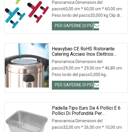
Per Contenitori Di Alimenti
Panoramica Dimensioni del
pacco60,00 cm * 60,00 cm * 60,00 cm
Peso lordo del pacco20,000 kg Clip di
chiusura Clip per sa
PER SAPERNE DI PIÙ
Heavybao CE RoHS Ristorante
Catering Acciaio Inox Elettrico
Caldaia Ad Acqua Calda
Panoramica Dimensioni del
pacco29,00 cm * 29,00 cm * 46,80 cm
Peso lordo del pacco5,000 kg
Heavybao CE RoHS Catering Ris
PER SAPERNE DI PIÙ
Padella Tipo Euro Da 4 Pollici E 6
Pollici Di Profondità Per
Attrezzature Da Ristorante E
Panoramica Dimensioni del
Utensili Da Cucina
pacco32,00 cm * 26,00 cm * 10,00 cm