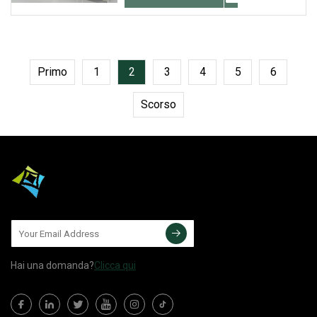
Primo
1
2
3
4
5
6
Scorso
Hai una domanda?
Clicca qui