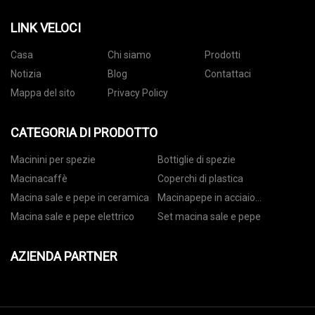
LINK VELOCI
Casa
Chi siamo
Prodotti
Notizia
Blog
Contattaci
Mappa del sito
Privacy Policy
CATEGORIA DI PRODOTTO
Macinini per spezie
Bottiglie di spezie
Macinacaffè
Coperchi di plastica
Macina sale e pepe in ceramica
Macinapepe in acciaio
inossidabile
Macina sale e pepe elettrico
Set macina sale e pepe
AZIENDA PARTNER