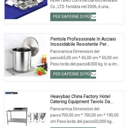
HEAVYBAO Commercial Kitchenware
Co., LTD. fondata nel 2006, è una
moderna azienda di utensil
PER SAPERNE DI PIÙ
Pentola Professionale In Acciaio
Inossidabile Resistente Per
Cucinare Zuppe Saporite
Panoramica Dimensioni del
pacco65,00 cm * 45,00 cm * 50,00 cm
Peso lordo del pacco8,000 kg .lc-a-img
{ posizione: relati
PER SAPERNE DI PIÙ
Heavybao China Factory Hotel
Catering Equipment Tavolo Da
Lavoro In Acciaio Inossidabile Per
Panoramica Dimensioni del
Cucina
pacco700,00 cm * 700,00 cm * 190,00
cm Peso lordo del pacco50,000 kg
Guangdong Shunde HEAVYBAO